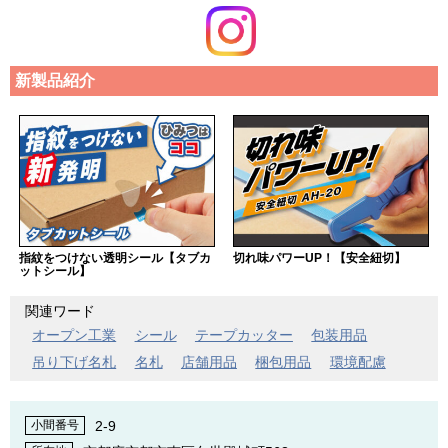
新製品紹介
指紋をつけない透明シール【タブカ
切れ味パワーUP！【安全紐切】
ットシール】
関連ワード
オープン工業
シール
テープカッター
包装用品
吊り下げ名札
名札
店舗用品
梱包用品
環境配慮
2-9
小間番号