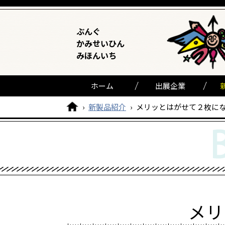
ぶんぐ
かみせいひん
みほんいち
ホーム
出展企業
›
新製品紹介
›
メリッとはがせて２枚に
メリ