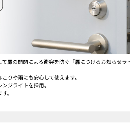
して扉の開閉による衝突を防ぐ
「扉につけるお知らせラ
！
のほこりや雨にも安心して使えます。
レンジライトを採用。
ます。