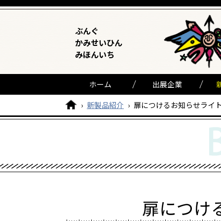
ぶんぐ
かみせいひん
みほんいち
ホーム
出展企業
›
新製品紹介
›
扉につけるお知らせライ
扉につけ