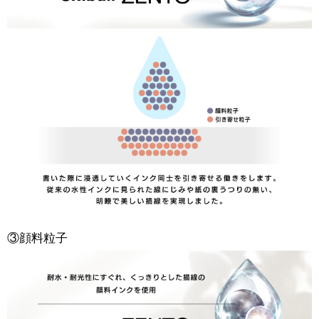
③顔料粒子