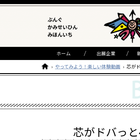
ぶんぐ
かみせいひん
みほんいち
ホーム
出展企業
›
やってみよう！楽しい体験動画
›
芯が
芯がドバっと