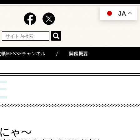
JA
文紙MESSEチャンネル
開催概要
売にゃ〜