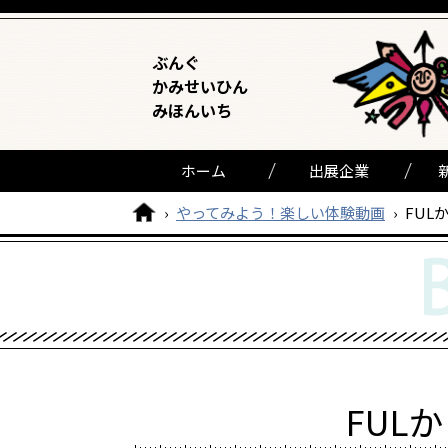
ぶんぐ
かみせいひん
みほんいち
ホーム
出展企業
›
やってみよう！楽しい体験動画
›
FUL
FUL